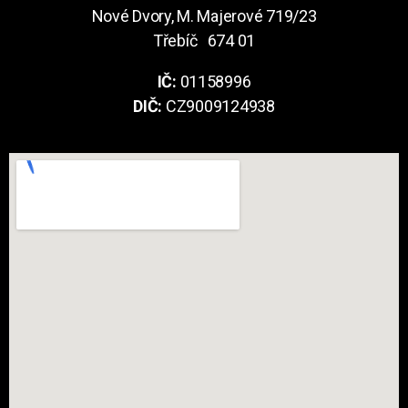
Nové Dvory, M. Majerové 719/23
Třebíč 674 01
IČ:
01158996
DIČ:
CZ9009124938