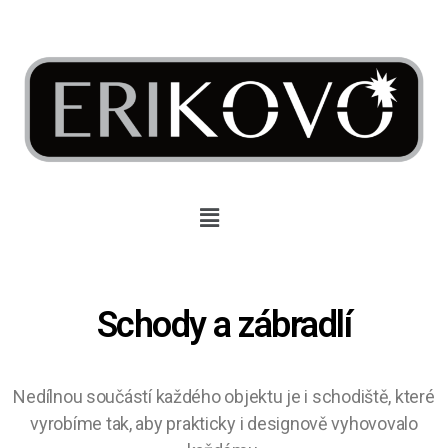
Schody a zábradlí
Nedílnou součástí každého objektu je i schodiště, které
vyrobíme tak, aby prakticky i designově vyhovovalo